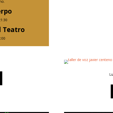
no.
erpo
21:30
al Teatro
2:00
Lu