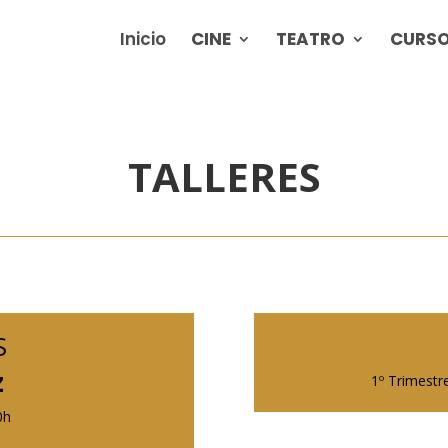
Inicio
CINE
TEATRO
CURSO
TALLERES
S
z
1º Trimestr
0h