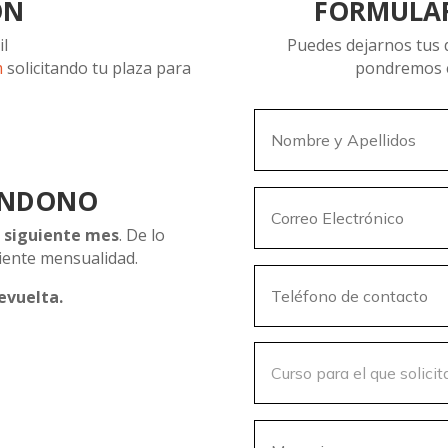
ÓN
FORMULAR
il
Puedes dejarnos tus d
m
solicitando tu plaza para
pondremos e
ANDONO
el siguiente mes
. De lo
iente mensualidad.
evuelta.